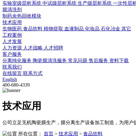
实验室级层析系统
中试级层析系统
生产级层析系统
一次性层
膜清洗剂
制药余热回收模块
技术应用
生物医药
食品饮料
植物提取
血液制品
化妆品
石化冶金
其它
工程案例
人才发展
人力资源
人才战略
人才招聘
客户服务
分离纯化服务
陶瓷膜清洗服务
常见问题
售后服务
资料下载
联系我们
在线留言
联系方式
English
400-680-4339
技术应用
公司立足无机陶瓷膜生产，膜分离生产设备加工制造，为用户
所在位置：
首页
>
技术应用
>
食品饮料