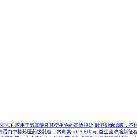
&NF/UF-应用于氨基酸及其衍生物的高效脱盐
耐溶剂纳滤膜，不
白中提炼医药级乳糖，内毒素＜0.5 EU/mg
益生菌浓缩新征