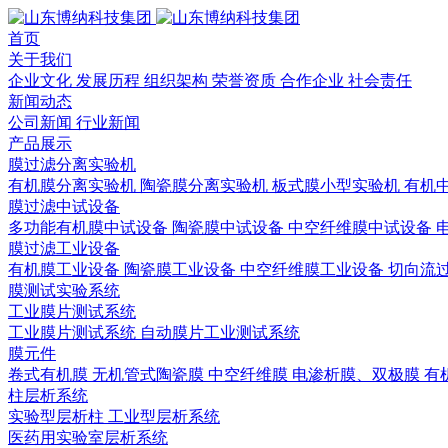
首页
关于我们
企业文化
发展历程
组织架构
荣誉资质
合作企业
社会责任
新闻动态
公司新闻
行业新闻
产品展示
膜过滤分离实验机
有机膜分离实验机
陶瓷膜分离实验机
板式膜小型实验机
有机
膜过滤中试设备
多功能有机膜中试设备
陶瓷膜中试设备
中空纤维膜中试设备
膜过滤工业设备
有机膜工业设备
陶瓷膜工业设备
中空纤维膜工业设备
切向流
膜测试实验系统
工业膜片测试系统
工业膜片测试系统
自动膜片工业测试系统
膜元件
卷式有机膜
无机管式陶瓷膜
中空纤维膜
电渗析膜、双极膜
有
柱层析系统
实验型层析柱
工业型层析系统
医药用实验室层析系统