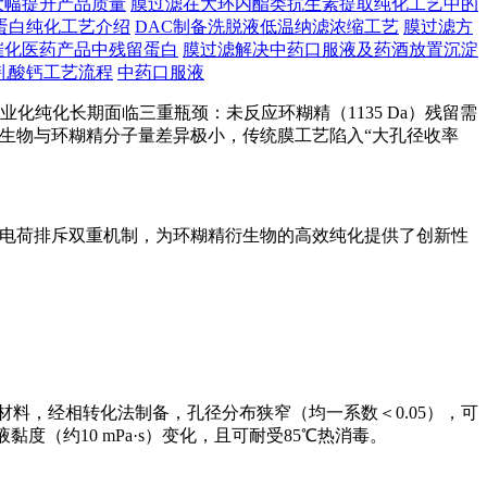
大幅提升产品质量
膜过滤在大环内酯类抗生素提取纯化工艺中的
蛋白纯化工艺介绍
DAC制备洗脱液低温纳滤浓缩工艺
膜过滤方
催化医药产品中残留蛋白
膜过滤解决中药口服液及药酒放置沉淀
乳酸钙工艺流程
中药口服液
业化纯化长期面临三重瓶颈：未反应环糊精（1135 Da）残留需
，衍生物与环糊精分子量差异极小，传统膜工艺陷入“大孔径收率
与电荷排斥双重机制，为环糊精衍生物的高效纯化提供了创新性
料，经相转化法制备，孔径分布狭窄（均一系数＜0.05），可
黏度（约10 mPa·s）变化，且可耐受85℃热消毒。