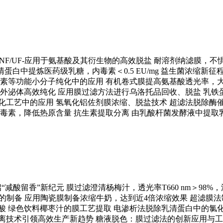
&NF/UF-应用于氨基酸及其衍生物的高效脱盐
耐溶剂纳滤膜，不
白中提炼医药级乳糖，内毒素＜0.5 EU/mg
益生菌浓缩新征
素等功能小分子纯化中的应用
有机卷式膜提高氨基酸透光率，
外泌体高效纯化
应用膜过滤方法进行乌洛托品回收、脱盐
乳铁
化工艺中的应用
氢氧化铝佐剂膜浓缩、脱盐技术
超滤法脱除酶
毒素，降低热原含量
抗生素提取分离
由乳酸杆菌发酵液中提取
“减酸留香”新纪元
膜过滤澄清杨梅汁，透光率T660 nm＞98%，
的制备
应用陶瓷膜制备浓缩牛奶，达到近4倍浓缩效果
超滤膜法
酸
绿色饮料椰枣汁的膜工艺提取
电渗析法脱除乳清蛋白中的氯
离技术引领高效生产新趋势
糖液脱色：膜过滤法的创新应用与工