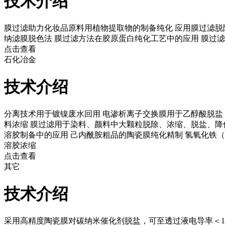
技术介绍
膜过滤助力化妆品原料用植物提取物的制备纯化
应用膜过滤脱
纳滤膜脱色法
膜过滤方法在胶原蛋白纯化工艺中的应用
膜过滤
点击查看
石化冶金
技术介绍
分离技术用于镀镍废水回用
电渗析离子交换膜用于乙醇酸脱盐
料浓缩
膜过滤用于染料、颜料中大颗粒脱除、浓缩、脱盐、降
溶胶制备中的应用
己内酰胺粗品的陶瓷膜纯化精制
氢氧化铁（
溶胶浓缩
点击查看
其它
技术介绍
采用高精度陶瓷膜对碳纳米催化剂脱盐，可至透过液电导率＜10μ