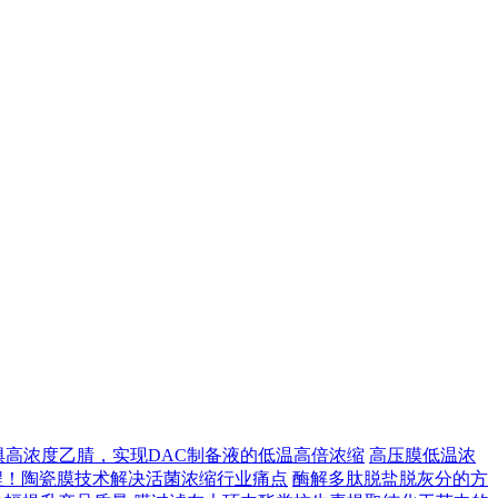
惧高浓度乙腈，实现DAC制备液的低温高倍浓缩
高压膜低温浓
程！陶瓷膜技术解决活菌浓缩行业痛点
酶解多肽脱盐脱灰分的方