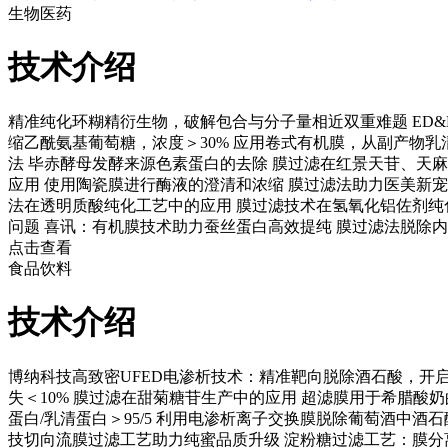
生物医药
技术介绍
精准纯化环糊精衍生物，破解包合与分子量相近双重难题
ED
缩乙酰氨基葡萄糖，浓度＞30%
应用卷式有机膜，从副产物乳清蛋
法
毕赤酵母发酵来源色素蛋白的去除
膜过滤在红景天苷、天麻
应用
使用陶瓷膜进行酶液的澄清和浓缩
膜过滤法助力医美新宠
法在透明质酸纯化工艺中的应用
膜过滤技术在氢氧化铝佐剂纯
问题
喜讯：有机膜技术助力蚕丝蛋白高效提纯
膜过滤法脱除内
点击查看
食品饮料
技术介绍
博纳科技高致密UFED电渗析技术：精准靶向脱除酒石酸，开启
失＜10%
膜过滤在甜菊糖苷生产中的应用
超滤膜用于希腊酸奶
蛋白/乳清蛋白＞95/5
利用电渗析离子交换膜脱除葡萄酒中酒石
技切向流膜过滤工艺助力纯蜜品质升级
淀粉糖过滤工艺：膜分