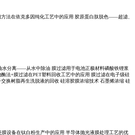
滤方法在依克多因纯化工艺中的应用
胶原蛋白肽脱色——超滤、
油水分离——从水中除油
膜过滤用于电池正极材料磷酸铁锂浆
物酶法+膜过滤在PET塑料回收工艺中的应用
膜过滤在电子级硅
子交换树脂再生洗脱液的回收
硅溶胶膜浓缩技术
石墨烯浓缩
硅
瓷膜设备在钛白粉生产中的应用
半导体抛光液膜处理工艺的优