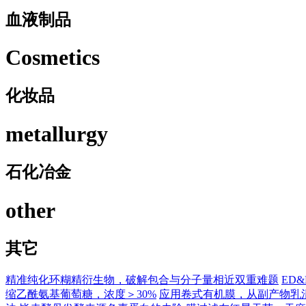
血液制品
Cosmetics
化妆品
metallurgy
石化冶金
other
其它
精准纯化环糊精衍生物，破解包合与分子量相近双重难题
ED
缩乙酰氨基葡萄糖，浓度＞30%
应用卷式有机膜，从副产物乳清蛋