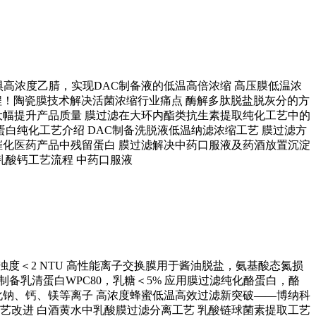
惧高浓度乙腈，实现DAC制备液的低温高倍浓缩
高压膜低温浓
程！陶瓷膜技术解决活菌浓缩行业痛点
酶解多肽脱盐脱灰分的方
大幅提升产品质量
膜过滤在大环内酯类抗生素提取纯化工艺中的
蛋白纯化工艺介绍
DAC制备洗脱液低温纳滤浓缩工艺
膜过滤方
催化医药产品中残留蛋白
膜过滤解决中药口服液及药酒放置沉淀
乳酸钙工艺流程
中药口服液
浊度＜2 NTU
高性能离子交换膜用于酱油脱盐，氨基酸态氮损
制备乳清蛋白WPC80，乳糖＜5%
应用膜过滤纯化酪蛋白，酪
化钠、钙、镁等离子
高浓度蜂蜜低温高效过滤新突破——博纳科
艺改进
白酒黄水中乳酸膜过滤分离工艺
乳酸链球菌素提取工艺