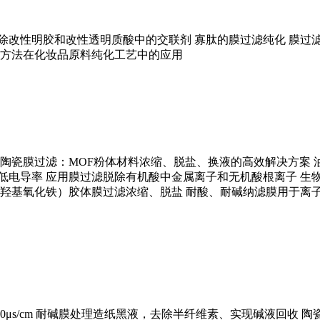
除改性明胶和改性透明质酸中的交联剂
寡肽的膜过滤纯化
膜过
方法在化妆品原料纯化工艺中的应用
陶瓷膜过滤：MOF粉体材料浓缩、脱盐、换液的高效解决方案
低电导率
应用膜过滤脱除有机酸中金属离子和无机酸根离子
生
羟基氧化铁）胶体膜过滤浓缩、脱盐
耐酸、耐碱纳滤膜用于离
s/cm
耐碱膜处理造纸黑液，去除半纤维素、实现碱液回收
陶