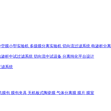
中空膜小型实验机
多级膜分离实验机
切向流过滤系统
电渗析分
电渗析中试过滤系统
切向流中试设备
分离纯化平台设计
过滤系统
机膜包
膜包夹具
无机板式陶瓷膜
气体分离膜
膜片
膜室