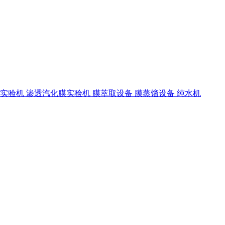
离实验机
渗透汽化膜实验机
膜萃取设备
膜蒸馏设备
纯水机