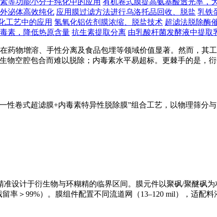
素等功能小分子纯化中的应用
有机卷式膜提高氨基酸透光率，
外泌体高效纯化
应用膜过滤方法进行乌洛托品回收、脱盐
乳铁
化工艺中的应用
氢氧化铝佐剂膜浓缩、脱盐技术
超滤法脱除酶
毒素，降低热原含量
抗生素提取分离
由乳酸杆菌发酵液中提取
构，在药物增溶、手性分离及食品包埋等领域价值显著。然而，其工
S）因被衍生物空腔包合而难以脱除；内毒素水平易超标。更棘手的是
一性卷式超滤膜+内毒素特异性脱除膜”组合工艺，以物理筛分
准设计于衍生物与环糊精的临界区间。膜元件以聚砜/聚醚砜为材
99%）。膜组件配置不同流道网（13–120 mil），适配料液