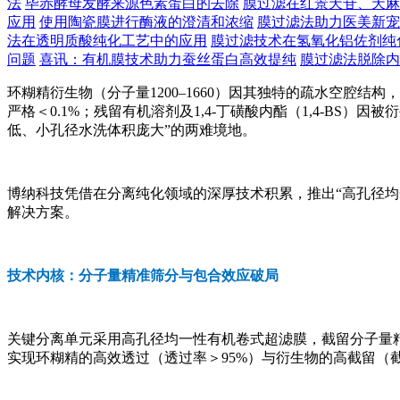
法
毕赤酵母发酵来源色素蛋白的去除
膜过滤在红景天苷、天麻
应用
使用陶瓷膜进行酶液的澄清和浓缩
膜过滤法助力医美新宠
法在透明质酸纯化工艺中的应用
膜过滤技术在氢氧化铝佐剂纯
问题
喜讯：有机膜技术助力蚕丝蛋白高效提纯
膜过滤法脱除内
环糊精衍生物（分子量1200–1660）因其独特的疏水空腔结
严格＜0.1%；残留有机溶剂及1,4-丁磺酸内酯（1,4-B
低、小孔径水洗体积庞大”的两难境地。
博纳科技凭借在分离纯化领域的深厚技术积累，推出“高孔径均
解决方案。
技术内核：分子量精准筛分与包合效应破局
关键分离单元采用高孔径均一性有机卷式超滤膜，截留分子量精
实现环糊精的高效透过（透过率＞95%）与衍生物的高截留（截留率＞