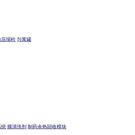
向压缩柱
匀浆罐
系统
膜清洗剂
制药余热回收模块