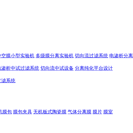
中空膜小型实验机
多级膜分离实验机
切向流过滤系统
电渗析分离
电渗析中试过滤系统
切向流中试设备
分离纯化平台设计
过滤系统
机膜包
膜包夹具
无机板式陶瓷膜
气体分离膜
膜片
膜室