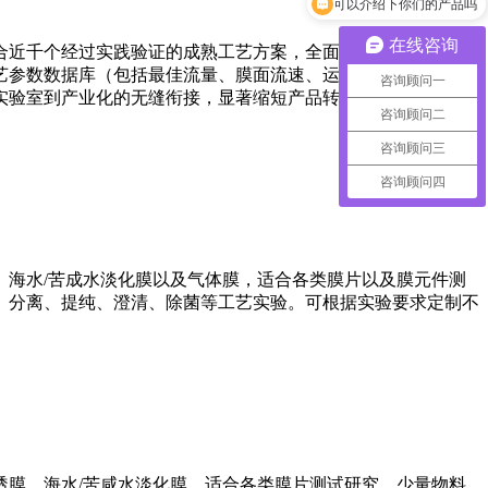
你们是怎么收费的呢
在线咨询
合近千个经过实践验证的成熟工艺方案，全面覆盖多个行业的工
艺参数数据库（包括最佳流量、膜面流速、运行体积、滞留时间
咨询顾问一
实验室到产业化的无缝衔接，显著缩短产品转化周期，全面提升
咨询顾问二
咨询顾问三
咨询顾问四
海水/苦成水淡化膜以及气体膜，适合各类膜片以及膜元件测
、分离、提纯、澄清、除菌等工艺实验。可根据实验要求定制不
膜、海水/苦咸水淡化膜，适合各类膜片测试研究，少量物料