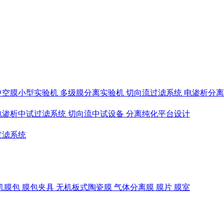
中空膜小型实验机
多级膜分离实验机
切向流过滤系统
电渗析分
电渗析中试过滤系统
切向流中试设备
分离纯化平台设计
过滤系统
机膜包
膜包夹具
无机板式陶瓷膜
气体分离膜
膜片
膜室