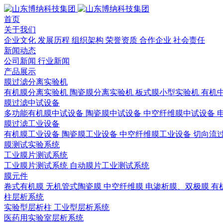
首页
关于我们
企业文化
发展历程
组织架构
荣誉资质
合作企业
社会责任
新闻动态
公司新闻
行业新闻
产品展示
膜过滤分离实验机
有机膜分离实验机
陶瓷膜分离实验机
板式膜小型实验机
有机
膜过滤中试设备
多功能有机膜中试设备
陶瓷膜中试设备
中空纤维膜中试设备
膜过滤工业设备
有机膜工业设备
陶瓷膜工业设备
中空纤维膜工业设备
切向流
膜测试实验系统
工业膜片测试系统
工业膜片测试系统
自动膜片工业测试系统
膜元件
卷式有机膜
无机管式陶瓷膜
中空纤维膜
电渗析膜、双极膜
有
柱层析系统
实验型层析柱
工业型层析系统
医药用实验室层析系统