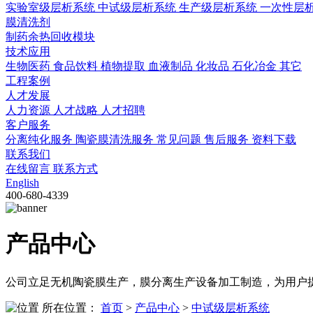
实验室级层析系统
中试级层析系统
生产级层析系统
一次性层
膜清洗剂
制药余热回收模块
技术应用
生物医药
食品饮料
植物提取
血液制品
化妆品
石化冶金
其它
工程案例
人才发展
人力资源
人才战略
人才招聘
客户服务
分离纯化服务
陶瓷膜清洗服务
常见问题
售后服务
资料下载
联系我们
在线留言
联系方式
English
400-680-4339
产品中心
公司立足无机陶瓷膜生产，膜分离生产设备加工制造，为用户
所在位置：
首页
>
产品中心
>
中试级层析系统