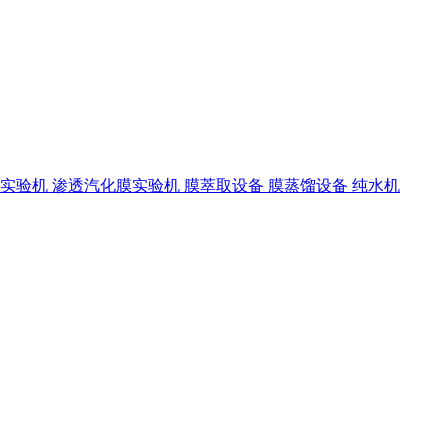
离实验机
渗透汽化膜实验机
膜萃取设备
膜蒸馏设备
纯水机